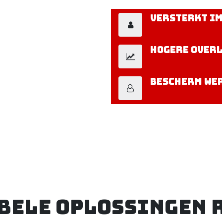
Versterkt im
Hogere over
Bescherm wer
bele oplossingen 