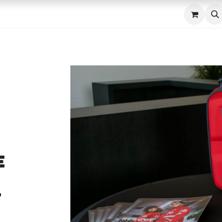
n
AED
Navuldienst
Over
Contact
Shop
e
t