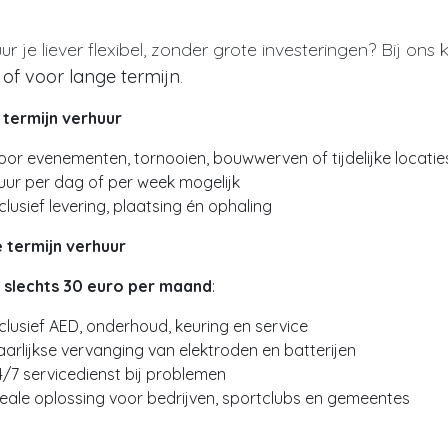
ur je liever flexibel, zonder grote investeringen? Bij on
of voor lange termijn
.
 termijn verhuur
oor evenementen, tornooien, bouwwerven of tijdelijke locatie
uur per dag of per week mogelijk
clusief levering, plaatsing én ophaling
 termijn verhuur
f
slechts 30 euro per maand
:
nclusief AED, onderhoud, keuring en service
aarlijkse vervanging van elektroden en batterijen
4/7 servicedienst bij problemen
deale oplossing voor bedrijven, sportclubs en gemeentes