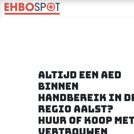
Overslaan naar inhoud
Startpagina
Opleidinge
Altijd een AED
binnen
handbereik in d
regio Aalst?
Huur of koop me
vertrouwen