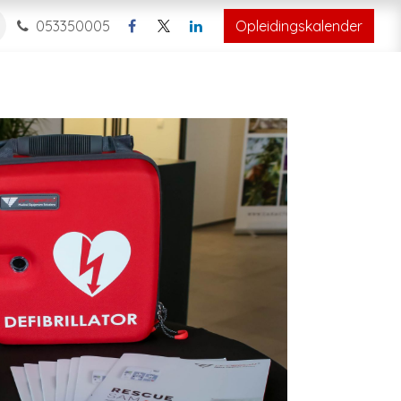
053350005
Opleidingskalender