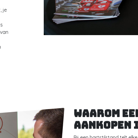
 je
ns
 van
n
Waarom een
aankopen 
Bij een hartstilstand telt e