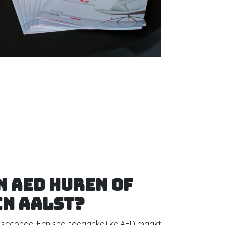
 AED huren of
in Aalst?
lke seconde. Een snel toegankelijke AED maakt