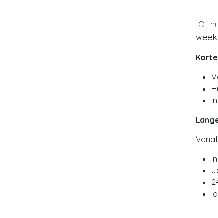
Of hu
week 
Korte
V
H
In
Lange
Vana
I
J
2
I