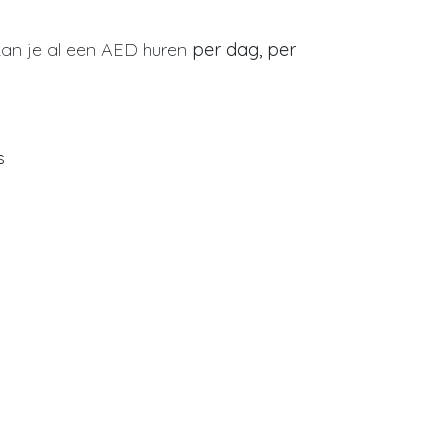
s kan je al een AED huren
per dag, per
s