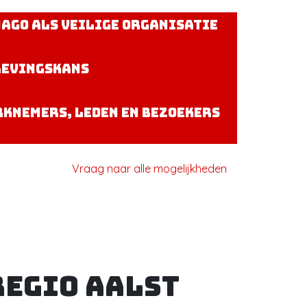
ago als veilige organisatie
levingskans
knemers, leden en bezoekers
Vraag naar alle mogelijkheden
regio Aalst