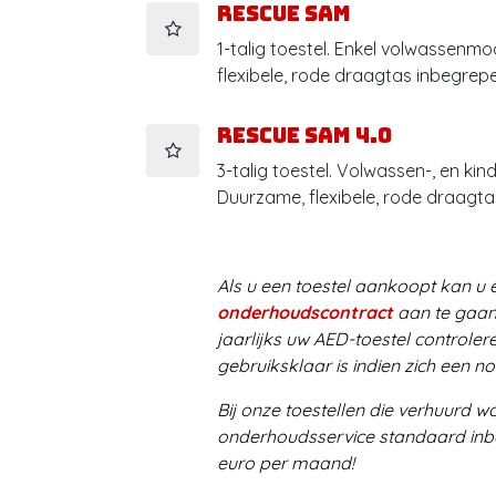
Rescue Sam
1-talig toestel. Enkel volwassenm
flexibele, rode draagtas inbegrep
Rescue Sam 4.0
3-talig toestel. Volwassen-, en k
Duurzame, flexibele, rode draagta
Als u een toestel aankoopt kan u
onderhoudscontract
aan te gaan
jaarlijks uw AED-toestel controler
gebruiksklaar is indien zich een n
Bij onze toestellen die verhuurd wo
onderhoudsservice standaard inb
euro per maand!