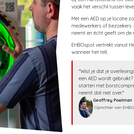
vaak het verschil tussen leve
Met een AED op je locatie zor
medewerkers of bezoekers – 
neemt en écht geeft om de
EHBOspot vertrekt vanuit Herz
wanneer het telt.
"Wist je dat je overlevi
een AED wordt gebruikt? H
starten met borstcompres
neemt dat niet over."
Geoffrey Poelman
Oprichter van EHB