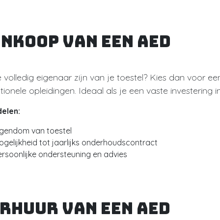
nkoop van een AED
e volledig eigenaar zijn van je toestel? Kies dan voor ee
tionele opleidingen. Ideaal als je een vaste investering in
elen:
igendom van toestel
ogelijkheid tot jaarlijks onderhoudscontract
ersoonlijke ondersteuning en advies
rhuur van een AED