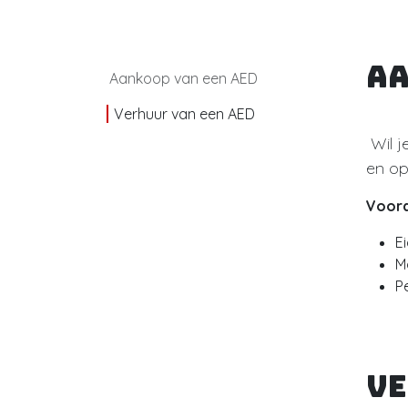
Aa
Aankoop van een AED
Verhuur van een AED
Wil j
en op
Voord
E
M
P
Ve