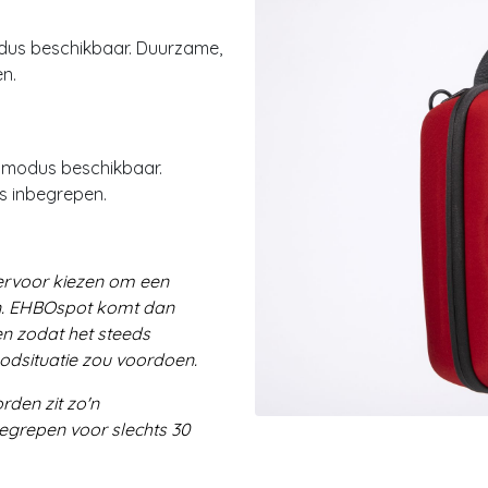
odus beschikbaar. Duurzame,
en.
indmodus beschikbaar.
s inbegrepen.
 ervoor kiezen om een
. EHBOspot komt dan
en zodat het steeds
oodsituatie zou voordoen.
rden zit zo'n
egrepen voor slechts 30