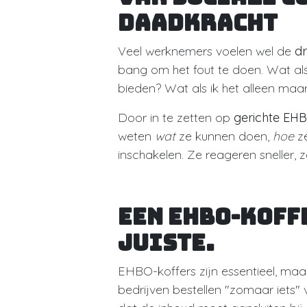
daadkracht
Veel werknemers voelen wel de
dr
bang om het fout te doen. Wat als
bieden? Wat als ik het alleen ma
Door in te zetten op
gerichte EH
weten
wat
ze kunnen doen,
hoe
ze
inschakelen. Ze reageren sneller, ze
Een EHBO-koff
juiste.
EHBO-koffers zijn essentieel, maar 
bedrijven bestellen "zomaar iets"