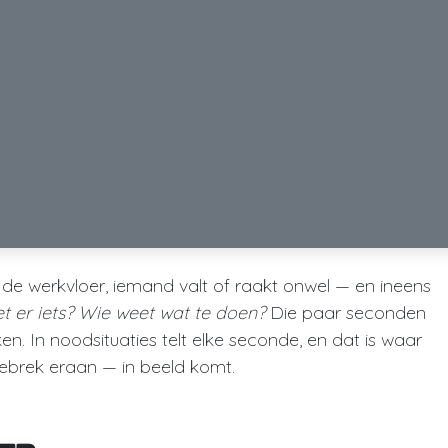
p de werkvloer, iemand valt of raakt onwel — en ineens
t er iets? Wie weet wat te doen?
Die paar seconden
en. In noodsituaties telt elke seconde, en dat is waar
gebrek eraan — in beeld komt.