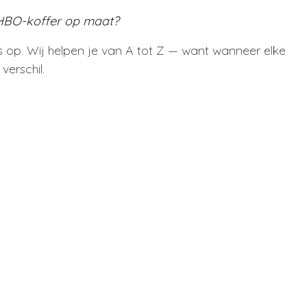
 EHBO-koffer op maat?
 op. Wij helpen je van A tot Z — want wanneer elke
verschil.
Volgende leze