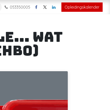
053350005
Opleidingskalender
ole… wat
EHBO)