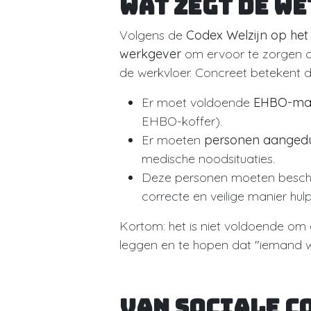
Wat zegt de we
Volgens de
Codex Welzijn op het
werkgever
om ervoor te zorgen 
de werkvloer. Concreet betekent d
Er moet voldoende
EHBO-mat
EHBO-koffer).
Er moeten
personen aangedui
medische noodsituaties.
Deze personen moeten besch
correcte en veilige manier hulp
Kortom: het is niet voldoende om 
leggen en te hopen dat "iemand w
Van sociale c