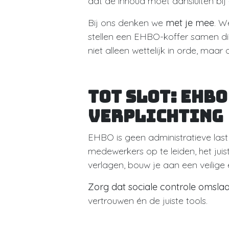
dat de inhoud moet aansluiten bij
Bij ons denken we
met je mee
. W
stellen een EHBO-koffer samen die
niet alleen wettelijk in orde, maar
Tot slot: EHBO
verplichting
EHBO is geen administratieve last 
medewerkers op te leiden, het jui
verlagen, bouw je aan een veilige
Zorg dat sociale controle omslaa
vertrouwen én de juiste tools.