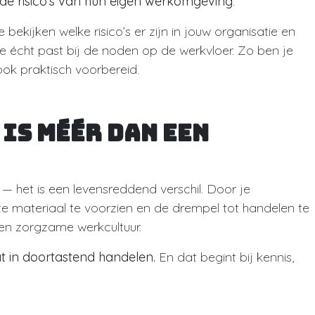
de risico’s van hun eigen werkomgeving
.
e bekijken welke risico’s er zijn in jouw organisatie en
 écht past bij de noden op de werkvloer. Zo ben je
 ook praktisch voorbereid.
 is méér dan een
— het is een levensreddend verschil. Door je
ste materiaal te voorzien en de drempel tot handelen te
 en zorgzame werkcultuur.
t in doortastend handelen.
En dat begint bij kennis,