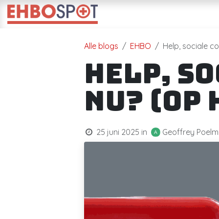
Overslaan naar inhoud
Startpagina
Opleidinge
Alle blogs
EHBO
Help, sociale c
Help, s
nu? (Op 
25 juni 2025
in
Geoffrey Poel