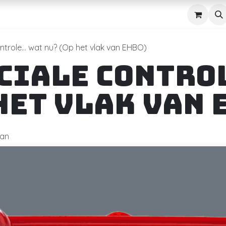
n
AED
Navuldienst
Over
Contact
Shop
ontrole… wat nu? (Op het vlak van EHBO)
ociale contr
het vlak van 
man