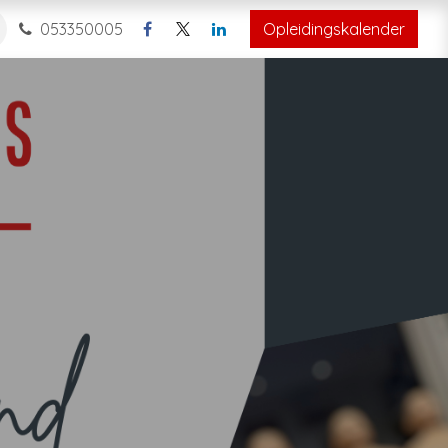
053350005
Opleidingskalender