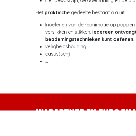
Het bewustzijn, de ademhaling en de bloed
Het
praktische
gedeelte bestaat o.a uit:
Inoefenen van de reanimatie op poppen
verslikken en stikken.
Iedereen ontvangt
beademingstechnieken kunt oefenen.
veiligheidshouding
casus(sen)
...
Uw partner in EHBO en 
elke seconde telt.