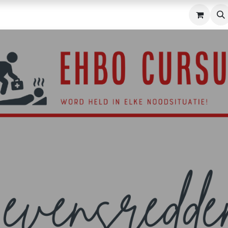
n
AED
Navuldienst
Over
Contact
Shop