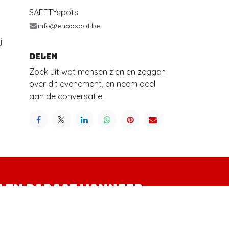
SAFETYspots
info@ehbospot.be
j
Delen
Zoek uit wat mensen zien en zeggen
over dit evenement, en neem deel
aan de conversatie.
t en paraat wanneer