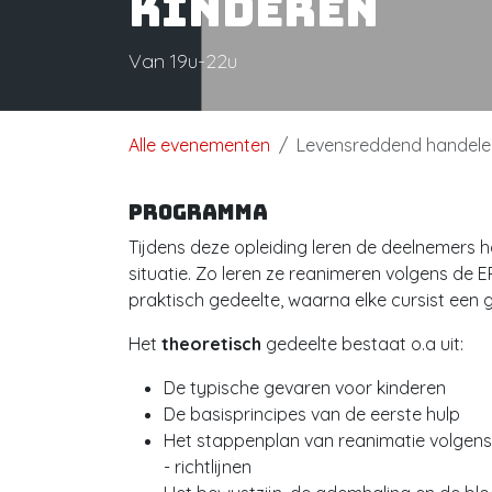
kinderen
Van 19u-22u
Alle evenementen
Levensreddend handelen
Programma
Tijdens deze opleiding leren de deelnemers
situatie. Zo leren ze reanimeren volgens de ER
praktisch gedeelte, waarna elke cursist een
Het
theoretisch
gedeelte bestaat o.a uit:
De typische gevaren voor kinderen
De basisprincipes van de eerste hulp
Het stappenplan van reanimatie volgens
- richtlijnen