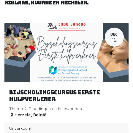
Niklaas
,
Kuurne
en
Mechelen
.
DEC.
12
Bijscholingscursus eerste
hulpverlener
Thema 2: Bloedingen en huidwonden
Herzele
,
België
Uitverkocht