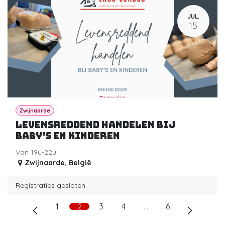
JUL.
15
Zwijnaarde
Levensreddend handelen bij
baby's en kinderen
Van 19u-22u
Zwijnaarde
,
België
Registraties gesloten
1
2
3
4
…
6