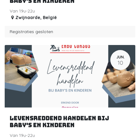
baby's en kinderen
Van 19u-22u
Zwijnaarde
,
België
Registraties gesloten
JUN.
10
Levensreddend handelen bij
baby's en kinderen
Van 19u-22u