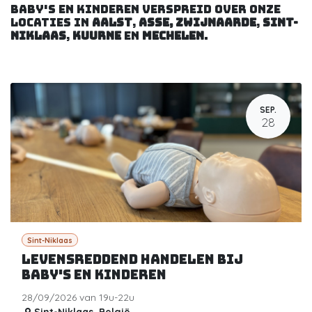
baby's en kinderen verspreid over onze
locaties in
Aalst
,
Asse, Zwijnaarde
,
Sint-
Niklaas
,
Kuurne
en
Mechelen
.
SEP.
28
Sint-Niklaas
Levensreddend handelen bij
baby's en kinderen
28/09/2026 van 19u-22u