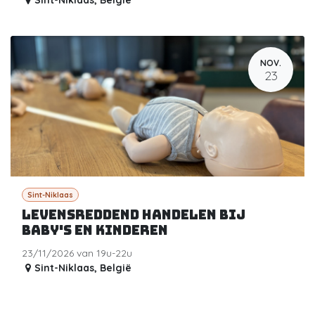
Sint-Niklaas
,
België
NOV.
23
Sint-Niklaas
Levensreddend handelen bij
baby's en kinderen
23/11/2026 van 19u-22u
Sint-Niklaas
,
België