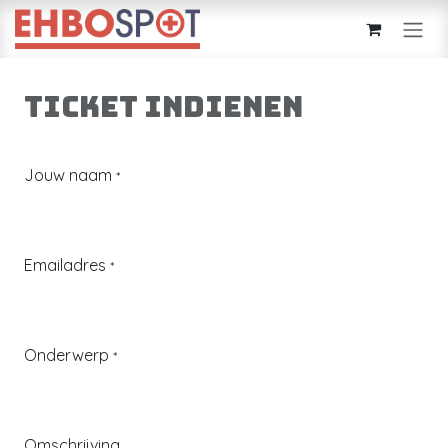
Overslaan naar inhoud
Ticket indienen
Jouw naam
*
Emailadres
*
Onderwerp
*
Omschrijving