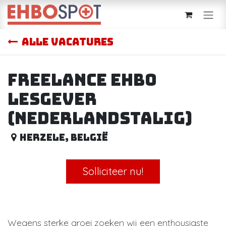
Overslaan naar inhoud
Alle vacatures
Freelance EHBO
Lesgever
(Nederlandstalig)
Herzele
,
België
Solliciteer nu!
Wegens sterke groei zoeken wij een enthousiaste