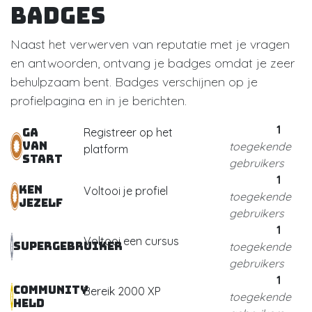
Badges
Naast het verwerven van reputatie met je vragen
en antwoorden, ontvang je badges omdat je zeer
behulpzaam bent.
Badges verschijnen op je
profielpagina en in je berichten.
1
Registreer op het
Ga
van
toegekende
platform
start
gebruikers
1
Ken
Voltooi je profiel
toegekende
jezelf
gebruikers
1
Voltooi een cursus
Supergebruiker
toegekende
gebruikers
1
Community
Bereik 2000 XP
toegekende
held