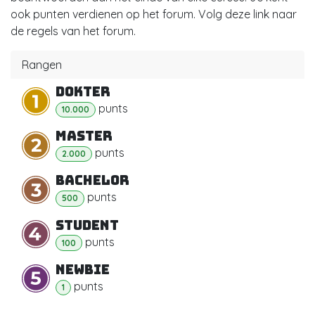
ook punten verdienen op het forum. Volg deze link naar
de regels van het forum.
Rangen
Dokter
punt
s
10.000
Master
punt
s
2.000
Bachelor
punt
s
500
Student
punt
s
100
Newbie
punt
s
1