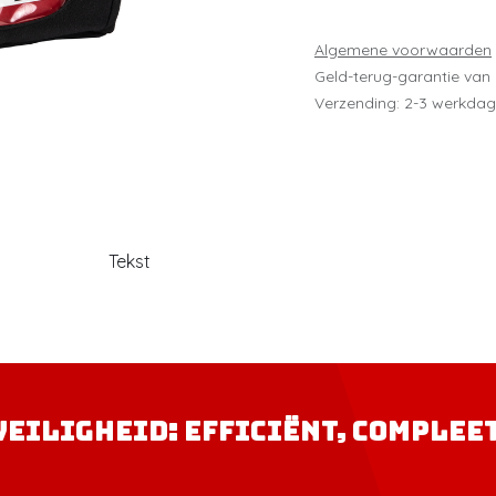
Algemene voorwaarden
Geld-terug-garantie van
Verzending: 2-3 werkda
Tekst
veiligheid: efficiënt, complee