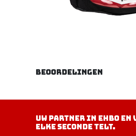
Beoordelingen
Uw partner in EHBO en 
elke seconde telt.