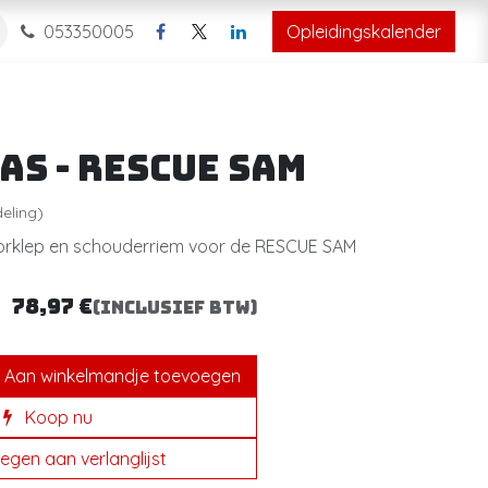
053350005
Opleidingskalender
AS - RESCUE SAM
eling)
orklep en schouderriem voor de RESCUE SAM
78,97
€
(Inclusief btw)
Aan winkelmandje toevoegen
Koop nu
egen aan verlanglijst