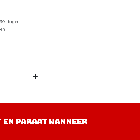
 30 dagen
gen
t en paraat wanneer