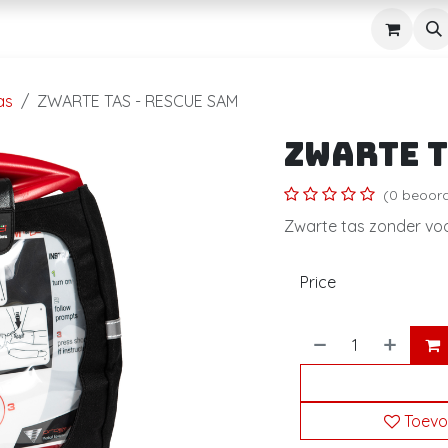
n
AED
Navuldienst
Over
Contact
Shop
as
ZWARTE TAS - RESCUE SAM
ZWARTE T
(0 beoord
Zwarte tas zonder vo
Price
Toevo