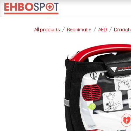
Overslaan naar inhoud
Startpagina
Opleidinge
All products
Reanimatie
AED
Draagt