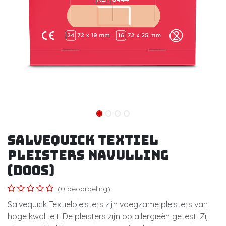
Salvequick textiel
pleisters navulling
(doos)
(0 beoordeling)
Salvequick Textielpleisters zijn voegzame pleisters van
hoge kwaliteit. De pleisters zijn op allergieën getest. Zij