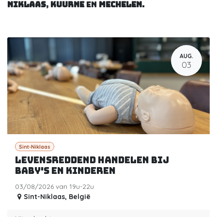
Niklaas
,
Kuurne
en
Mechelen
.
AUG.
03
Sint-Niklaas
Levensreddend handelen bij
baby's en kinderen
03/08/2026 van 19u-22u
Sint-Niklaas
,
België