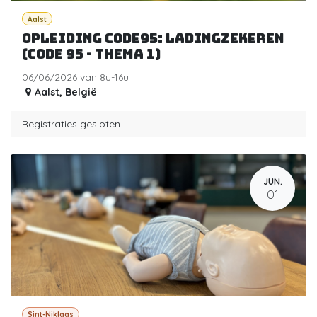
Aalst
Opleiding code95: Ladingzekeren
(Code 95 - Thema 1)
06/06/2026 van 8u-16u
Aalst
,
België
Registraties gesloten
JUN.
01
Sint-Niklaas