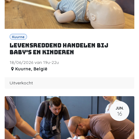
Kuurne
Levensreddend handelen bij
baby's en kinderen
18/06/2026 van 19u-22u
Kuurne
,
België
Uitverkocht
JUN.
16