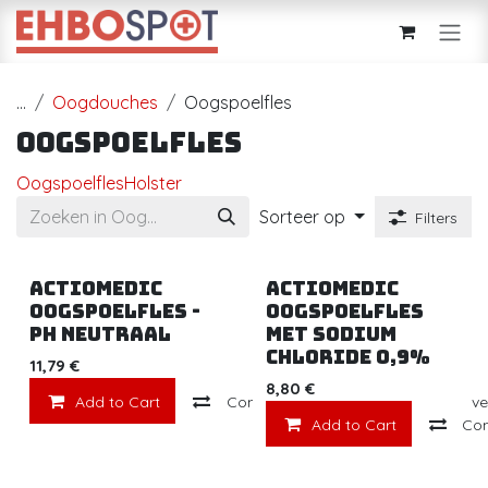
Overslaan naar inhoud
...
Oogdouches
Oogspoelfles
Oogspoelfles
Oogspoelfles
Holster
Sorteer op
Filters
ACTIOMEDIC
ACTIOMEDIC
OOGSPOELFLES -
OOGSPOELFLES
PH NEUTRAAL
MET SODIUM
CHLORIDE 0,9%
11,79
€
8,80
€
Add to Cart
Compare
Toevoegen aan ver
Add to Cart
Co